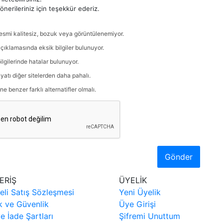
nerileriniz için teşekkür ederiz.
esmi kalitesiz, bozuk veya görüntülenemiyor.
çıklamasında eksik bilgiler bulunuyor.
ilgilerinde hatalar bulunuyor.
iyatı diğer sitelerden daha pahalı.
ne benzer farklı alternatifler olmalı.
Gönder
ERİŞ
ÜYELİK
eli Satış Sözleşmesi
Yeni Üyelik
ik ve Güvenlik
Üye Girişi
ve İade Şartları
Şifremi Unuttum