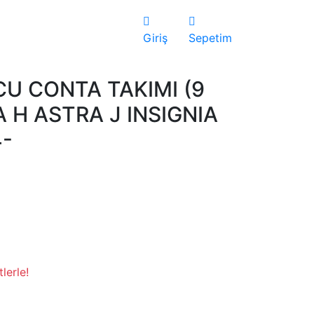
Giriş
Sepetim
U CONTA TAKIMI (9
 H ASTRA J INSIGNIA
4-
lerle!