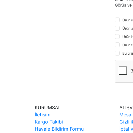
Görüş ve ö
Ürün r
Ürün a
Ürün b
Ürün f
Bu ürü
KURUMSAL
ALIŞV
İletişim
Mesaf
Kargo Takibi
Gizlil
Havale Bildirim Formu
İptal 