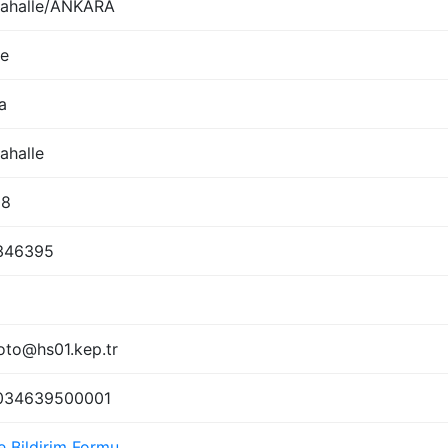
ahalle/ANKARA
ye
a
ahalle
08
346395
oto@hs01.kep.tr
034639500001
e Bildirim Formu