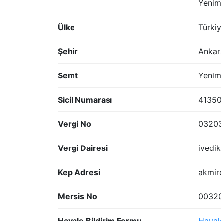
Yenim
Ülke
Türki
Şehir
Ankar
Semt
Yenim
Sicil Numarası
4135
Vergi No
0320
Vergi Dairesi
ivedik
Kep Adresi
akmir
Mersis No
0032
Havale Bildirim Formu
Haval