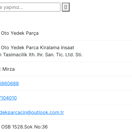
 Oto Yedek Parça
 Oto Yedek Parca Kiralama Insaat
 Tasimacilik Ith. Ihr. San. Tic. Ltd. Sti.
 Mirza
6860688
7104010
dekparcacin@outlook.com.tr
k OSB 1528.Sok No:36