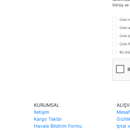
Görüş ve ö
Ürün r
Ürün a
Ürün b
Ürün f
Bu ürü
KURUMSAL
ALIŞV
İletişim
Mesaf
Kargo Takibi
Gizlil
Havale Bildirim Formu
İptal 