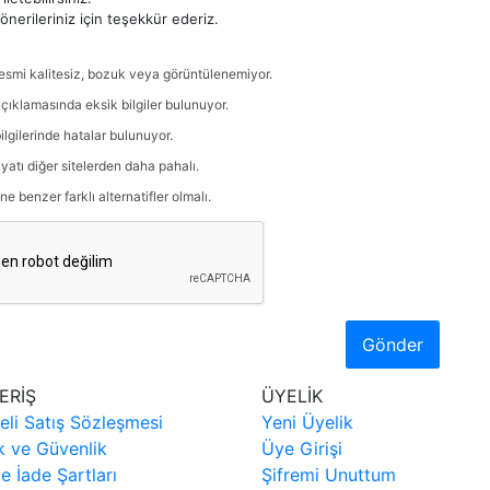
nerileriniz için teşekkür ederiz.
esmi kalitesiz, bozuk veya görüntülenemiyor.
çıklamasında eksik bilgiler bulunuyor.
ilgilerinde hatalar bulunuyor.
iyatı diğer sitelerden daha pahalı.
ne benzer farklı alternatifler olmalı.
Gönder
ERİŞ
ÜYELİK
eli Satış Sözleşmesi
Yeni Üyelik
ik ve Güvenlik
Üye Girişi
ve İade Şartları
Şifremi Unuttum