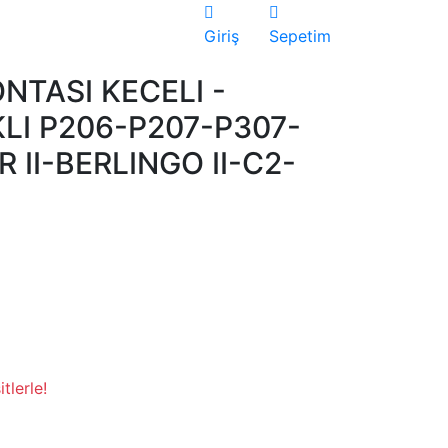
Giriş
Sepetim
NTASI KECELI -
LI P206-P207-P307-
 II-BERLINGO II-C2-
tlerle!