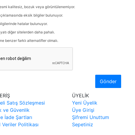
esmi kalitesiz, bozuk veya görüntülenemiyor.
çıklamasında eksik bilgiler bulunuyor.
ilgilerinde hatalar bulunuyor.
iyatı diğer sitelerden daha pahalı.
ne benzer farklı alternatifler olmalı.
Gönder
ERİŞ
ÜYELİK
eli Satış Sözleşmesi
Yeni Üyelik
ik ve Güvenlik
Üye Girişi
ve İade Şartları
Şifremi Unuttum
l Veriler Politikası
Sepetiniz