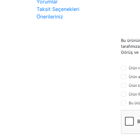
Yorumlar
Taksit Seçenekleri
Önerileriniz
Bu ürünün
tarafımıza 
Görüş ve ö
Ürün r
Ürün a
Ürün b
Ürün f
Bu ürü