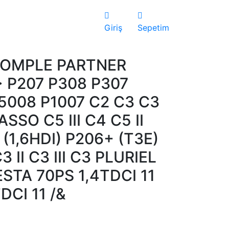
Giriş
Sepetim
OMPLE PARTNER
 P207 P308 P307
5008 P1007 C2 C3 C3
CASSO C5 III C4 C5 II
 (1,6HDI) P206+ (T3E)
 II C3 III C3 PLURIEL
ESTA 70PS 1,4TDCI 11
DCI 11 /&