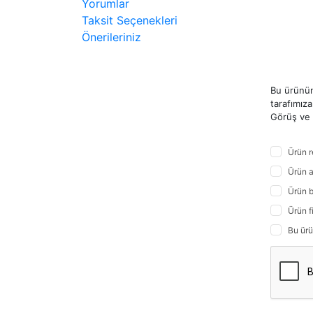
Yorumlar
Taksit Seçenekleri
Önerileriniz
Bu ürünün
tarafımıza 
Görüş ve ö
Ürün r
Ürün a
Ürün b
Ürün f
Bu ürü