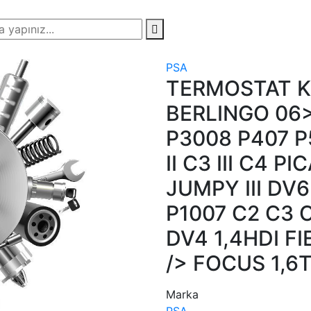
PSA
TERMOSTAT K
BERLINGO 06>
P3008 P407 P
II C3 III C4 PI
JUMPY III DV6
P1007 C2 C3 C3
DV4 1,4HDI FI
/> FOCUS 1,6T
Marka
PSA