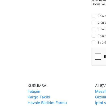
Görüş ve ö
Ürün r
Ürün a
Ürün b
Ürün f
Bu ürü
KURUMSAL
ALIŞV
İletişim
Mesaf
Kargo Takibi
Gizlil
Havale Bildirim Formu
İptal 