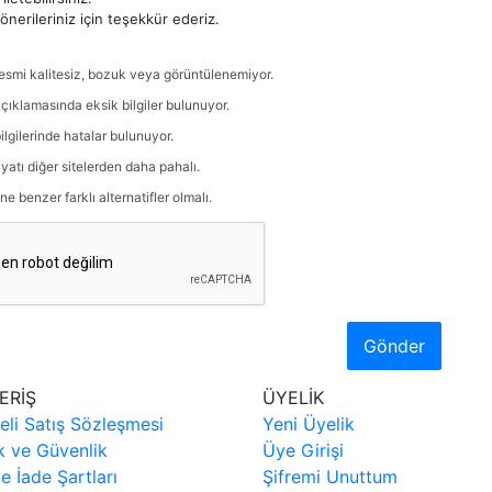
nerileriniz için teşekkür ederiz.
esmi kalitesiz, bozuk veya görüntülenemiyor.
çıklamasında eksik bilgiler bulunuyor.
ilgilerinde hatalar bulunuyor.
iyatı diğer sitelerden daha pahalı.
ne benzer farklı alternatifler olmalı.
Gönder
ERİŞ
ÜYELİK
eli Satış Sözleşmesi
Yeni Üyelik
ik ve Güvenlik
Üye Girişi
ve İade Şartları
Şifremi Unuttum