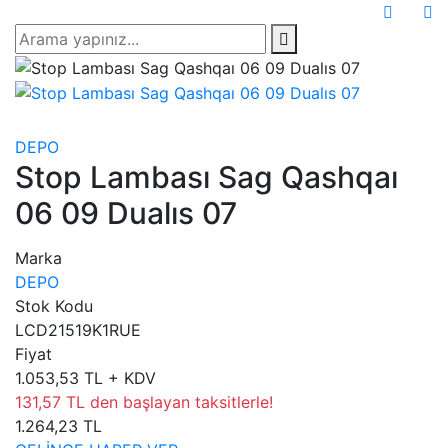
DEPO
Stop Lambası Sag Qashqaı
06 09 Dualıs 07
Marka
DEPO
Stok Kodu
LCD21519K1RUE
Fiyat
1.053,53 TL + KDV
131,57 TL den başlayan taksitlerle!
1.264,23 TL