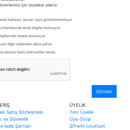
nerileriniz için teşekkür ederiz.
esmi kalitesiz, bozuk veya görüntülenemiyor.
çıklamasında eksik bilgiler bulunuyor.
ilgilerinde hatalar bulunuyor.
iyatı diğer sitelerden daha pahalı.
ne benzer farklı alternatifler olmalı.
Gönder
ERİŞ
ÜYELİK
eli Satış Sözleşmesi
Yeni Üyelik
ik ve Güvenlik
Üye Girişi
ve İade Şartları
Şifremi Unuttum