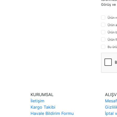
Görüş ve ö
Ürün r
Ürün a
Ürün b
Ürün f
Bu ürü
KURUMSAL
ALIŞV
İletişim
Mesaf
Kargo Takibi
Gizlil
Havale Bildirim Formu
İptal 