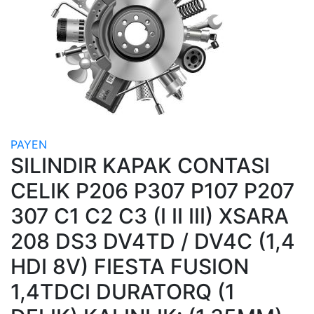
PAYEN
SILINDIR KAPAK CONTASI
CELIK P206 P307 P107 P207
307 C1 C2 C3 (I II III) XSARA
208 DS3 DV4TD / DV4C (1,4
HDI 8V) FIESTA FUSION
1,4TDCI DURATORQ (1