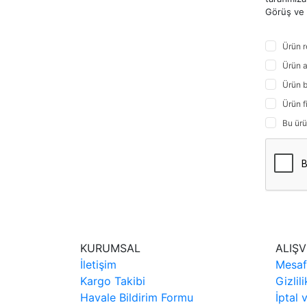
Görüş ve ö
Ürün r
Ürün a
Ürün b
Ürün f
Bu ürü
KURUMSAL
ALIŞV
İletişim
Mesaf
Kargo Takibi
Gizlil
Havale Bildirim Formu
İptal 