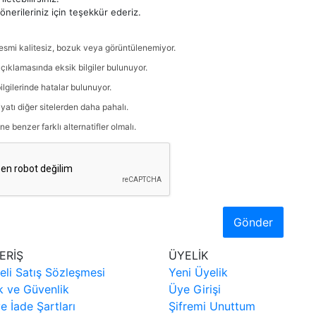
nerileriniz için teşekkür ederiz.
esmi kalitesiz, bozuk veya görüntülenemiyor.
çıklamasında eksik bilgiler bulunuyor.
ilgilerinde hatalar bulunuyor.
iyatı diğer sitelerden daha pahalı.
ne benzer farklı alternatifler olmalı.
Gönder
ERİŞ
ÜYELİK
eli Satış Sözleşmesi
Yeni Üyelik
ik ve Güvenlik
Üye Girişi
ve İade Şartları
Şifremi Unuttum