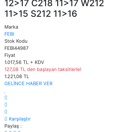
12>17 C218 11>17 W212
11>15 S212 11>16
Marka
FEBI
Stok Kodu
FEBI44987
Fiyat
1.017,56 TL + KDV
127,08 TL den başlayan taksitlerle!
1.221,08 TL
GELİNCE HABER VER
Karşılaştır
Paylaş :