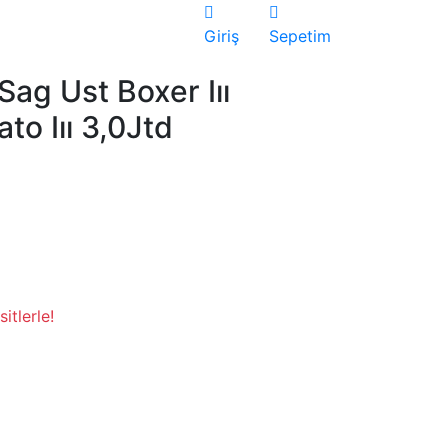
Giriş
Sepetim
ag Ust Boxer Iıı
to Iıı 3,0Jtd
itlerle!