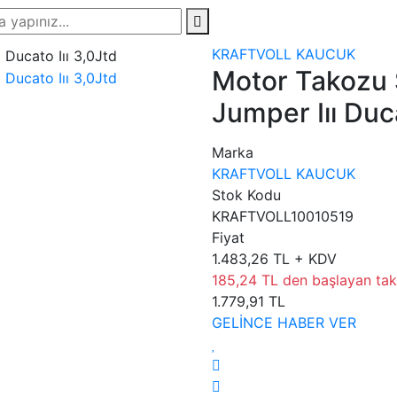
KRAFTVOLL KAUCUK
Motor Takozu S
Jumper Iıı Duca
Marka
KRAFTVOLL KAUCUK
Stok Kodu
KRAFTVOLL10010519
Fiyat
1.483,26 TL + KDV
185,24 TL den başlayan taks
1.779,91 TL
GELİNCE HABER VER