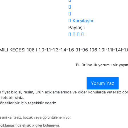
Karşılaştır
Paylaş :
LI KEÇESI 106 I 1.0-1.1-1.3-1.4-1.6 91-96 106 1.0I-1.1I-1.4I-1.
Bu ürüne ilk yorumu siz yapın
Yorum Yaz
 fiyat bilgisi, resim, ürün açıklamalarında ve diğer konularda yetersiz g
iletebilirsiniz.
nerileriniz için teşekkür ederiz.
esmi kalitesiz, bozuk veya görüntülenemiyor.
çıklamasında eksik bilgiler bulunuyor.