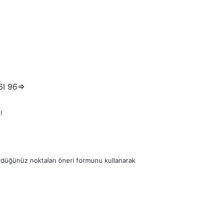
6I 96=>
!
ördüğünüz noktaları öneri formunu kullanarak