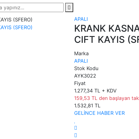
APALI
KRANK KASNA
CIFT KAYIS (
Marka
APALI
Stok Kodu
AYK3022
Fiyat
1.277,34 TL + KDV
159,53 TL den başlayan taks
1.532,81 TL
GELİNCE HABER VER