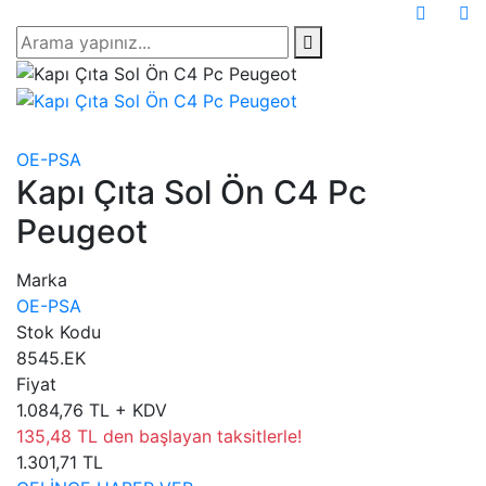
OE-PSA
Kapı Çıta Sol Ön C4 Pc
Peugeot
Marka
OE-PSA
Stok Kodu
8545.EK
Fiyat
1.084,76 TL + KDV
135,48 TL den başlayan taksitlerle!
1.301,71 TL