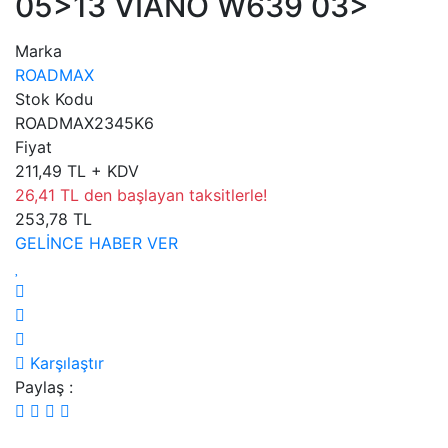
05>13 VIANO W639 03>
Marka
ROADMAX
Stok Kodu
ROADMAX2345K6
Fiyat
211,49 TL + KDV
26,41 TL den başlayan taksitlerle!
253,78 TL
GELİNCE HABER VER
Karşılaştır
Paylaş :