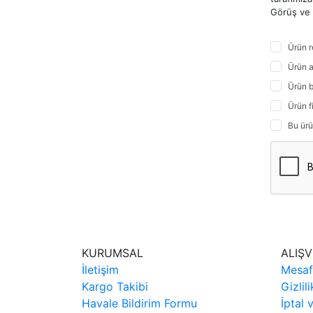
Görüş ve ö
Ürün r
Ürün a
Ürün b
Ürün f
Bu ürü
KURUMSAL
ALIŞV
İletişim
Mesaf
Kargo Takibi
Gizlil
Havale Bildirim Formu
İptal 