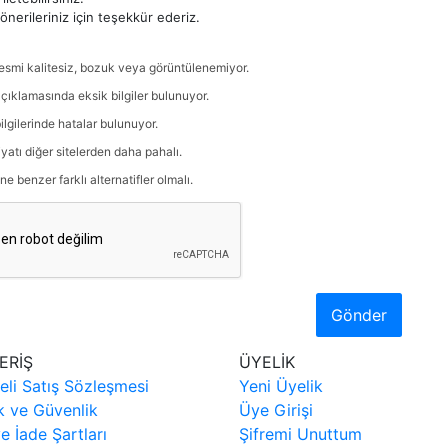
nerileriniz için teşekkür ederiz.
esmi kalitesiz, bozuk veya görüntülenemiyor.
çıklamasında eksik bilgiler bulunuyor.
ilgilerinde hatalar bulunuyor.
iyatı diğer sitelerden daha pahalı.
ne benzer farklı alternatifler olmalı.
Gönder
ERİŞ
ÜYELİK
eli Satış Sözleşmesi
Yeni Üyelik
ik ve Güvenlik
Üye Girişi
ve İade Şartları
Şifremi Unuttum