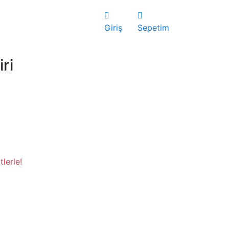
Giriş
Sepetim
ri
lerle!