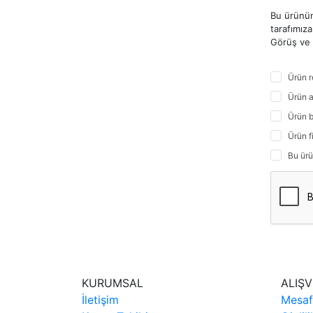
Bu ürünün
tarafımıza 
Görüş ve ö
Ürün r
Ürün a
Ürün b
Ürün f
Bu ürü
KURUMSAL
ALIŞV
İletişim
Mesaf