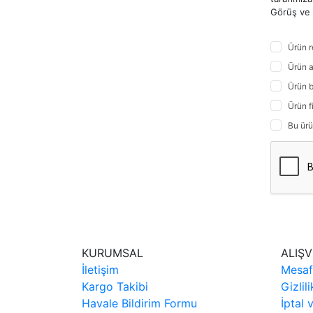
Görüş ve ö
Ürün r
Ürün a
Ürün b
Ürün f
Bu ürü
KURUMSAL
ALIŞV
İletişim
Mesaf
Kargo Takibi
Gizlil
Havale Bildirim Formu
İptal 