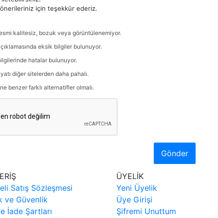
nerileriniz için teşekkür ederiz.
esmi kalitesiz, bozuk veya görüntülenemiyor.
çıklamasında eksik bilgiler bulunuyor.
ilgilerinde hatalar bulunuyor.
iyatı diğer sitelerden daha pahalı.
ne benzer farklı alternatifler olmalı.
Gönder
ERİŞ
ÜYELİK
eli Satış Sözleşmesi
Yeni Üyelik
ik ve Güvenlik
Üye Girişi
ve İade Şartları
Şifremi Unuttum