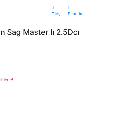
Giriş
Sepetim
On Sag Master Iı 2.5Dcı
tlerle!