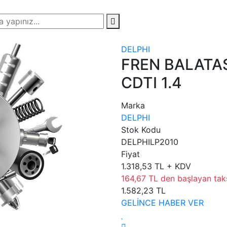
DELPHI
FREN BALATAS
CDTI 1.4
Marka
DELPHI
Stok Kodu
DELPHILP2010
Fiyat
1.318,53 TL + KDV
164,67 TL den başlayan taksi
1.582,23 TL
GELİNCE HABER VER