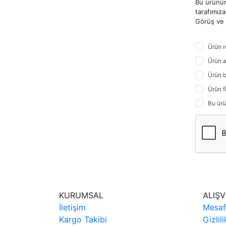
Bu ürünün
tarafımıza 
Görüş ve ö
Ürün r
Ürün a
Ürün b
Ürün f
Bu ürü
KURUMSAL
ALIŞV
İletişim
Mesaf
Kargo Takibi
Gizlil