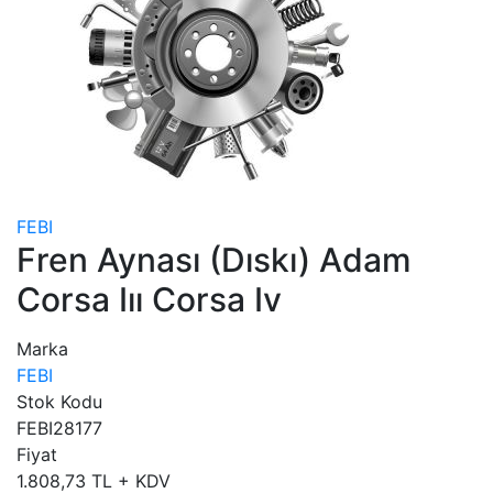
FEBI
Fren Aynası (Dıskı) Adam
Corsa Iıı Corsa Iv
Marka
FEBI
Stok Kodu
FEBI28177
Fiyat
1.808,73 TL + KDV