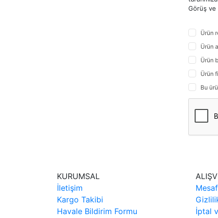
Görüş ve ö
Ürün r
Ürün a
Ürün b
Ürün f
Bu ürü
KURUMSAL
ALIŞV
İletişim
Mesaf
Kargo Takibi
Gizlil
Havale Bildirim Formu
İptal 