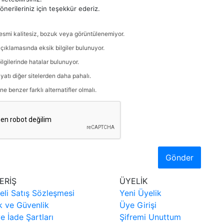
nerileriniz için teşekkür ederiz.
esmi kalitesiz, bozuk veya görüntülenemiyor.
çıklamasında eksik bilgiler bulunuyor.
ilgilerinde hatalar bulunuyor.
iyatı diğer sitelerden daha pahalı.
ne benzer farklı alternatifler olmalı.
Gönder
ERİŞ
ÜYELİK
eli Satış Sözleşmesi
Yeni Üyelik
ik ve Güvenlik
Üye Girişi
ve İade Şartları
Şifremi Unuttum