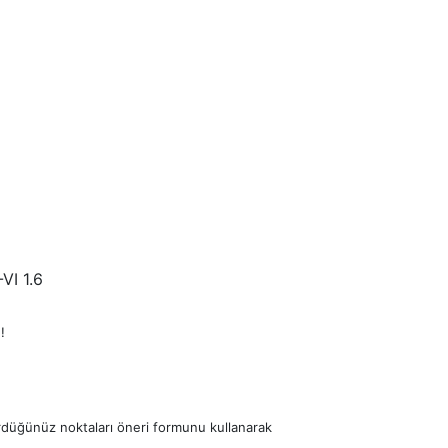
I 1.6
!
ördüğünüz noktaları öneri formunu kullanarak