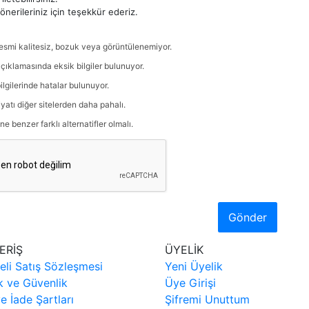
nerileriniz için teşekkür ederiz.
esmi kalitesiz, bozuk veya görüntülenemiyor.
çıklamasında eksik bilgiler bulunuyor.
ilgilerinde hatalar bulunuyor.
iyatı diğer sitelerden daha pahalı.
ne benzer farklı alternatifler olmalı.
Gönder
ERİŞ
ÜYELİK
eli Satış Sözleşmesi
Yeni Üyelik
ik ve Güvenlik
Üye Girişi
ve İade Şartları
Şifremi Unuttum