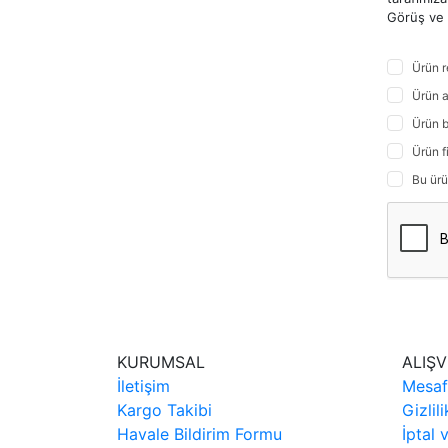
Görüş ve ö
Ürün r
Ürün a
Ürün b
Ürün f
Bu ürü
KURUMSAL
ALIŞV
İletişim
Mesaf
Kargo Takibi
Gizlil
Havale Bildirim Formu
İptal 