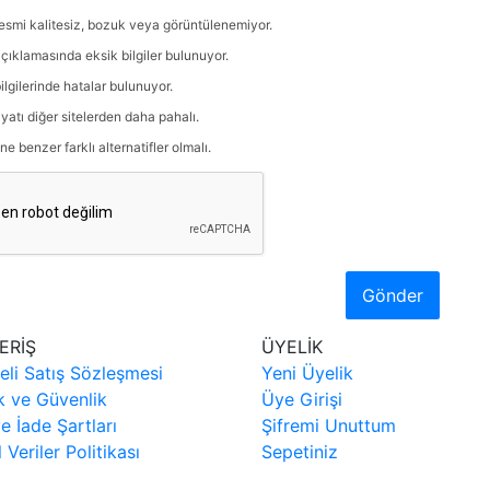
esmi kalitesiz, bozuk veya görüntülenemiyor.
çıklamasında eksik bilgiler bulunuyor.
ilgilerinde hatalar bulunuyor.
iyatı diğer sitelerden daha pahalı.
ne benzer farklı alternatifler olmalı.
Gönder
ERİŞ
ÜYELİK
eli Satış Sözleşmesi
Yeni Üyelik
ik ve Güvenlik
Üye Girişi
ve İade Şartları
Şifremi Unuttum
l Veriler Politikası
Sepetiniz