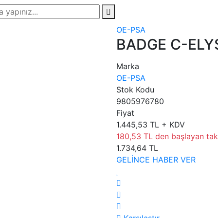
OE-PSA
BADGE C-ELY
Marka
OE-PSA
Stok Kodu
9805976780
Fiyat
1.445,53 TL + KDV
180,53 TL den başlayan taks
1.734,64 TL
GELİNCE HABER VER