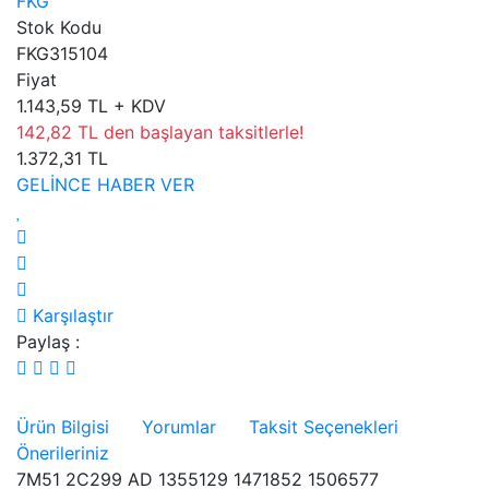
FKG
Stok Kodu
FKG315104
Fiyat
1.143,59 TL + KDV
142,82 TL den başlayan taksitlerle!
1.372,31 TL
GELİNCE HABER VER
Karşılaştır
Paylaş :
Ürün Bilgisi
Yorumlar
Taksit Seçenekleri
Önerileriniz
7M51 2C299 AD 1355129 1471852 1506577