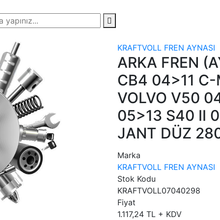
KRAFTVOLL FREN AYNASI
ARKA FREN (AY
CB4 04>11 C-
VOLVO V50 04
05>13 S40 II 
JANT DÜZ 28
Marka
KRAFTVOLL FREN AYNASI
Stok Kodu
KRAFTVOLL07040298
Fiyat
1.117,24 TL + KDV