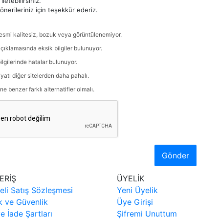
iletebilirsiniz.
nerileriniz için teşekkür ederiz.
esmi kalitesiz, bozuk veya görüntülenemiyor.
çıklamasında eksik bilgiler bulunuyor.
ilgilerinde hatalar bulunuyor.
iyatı diğer sitelerden daha pahalı.
ne benzer farklı alternatifler olmalı.
Gönder
ERİŞ
ÜYELİK
eli Satış Sözleşmesi
Yeni Üyelik
ik ve Güvenlik
Üye Girişi
ve İade Şartları
Şifremi Unuttum