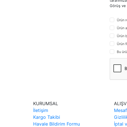
tarafımıza 
Görüş ve ö
Ürün r
Ürün a
Ürün b
Ürün f
Bu ürü
KURUMSAL
ALIŞV
İletişim
Mesaf
Kargo Takibi
Gizlil
Havale Bildirim Formu
İptal 