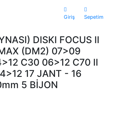
Giriş
Sepetim
NASI) DISKI FOCUS II
MAX (DM2) 07>09
>12 C30 06>12 C70 II
04>12 17 JANT - 16
0mm 5 BİJON