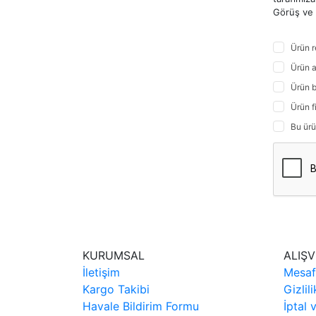
Görüş ve ö
Ürün r
Ürün a
Ürün b
Ürün f
Bu ürü
KURUMSAL
ALIŞV
İletişim
Mesaf
Kargo Takibi
Gizlil
Havale Bildirim Formu
İptal 