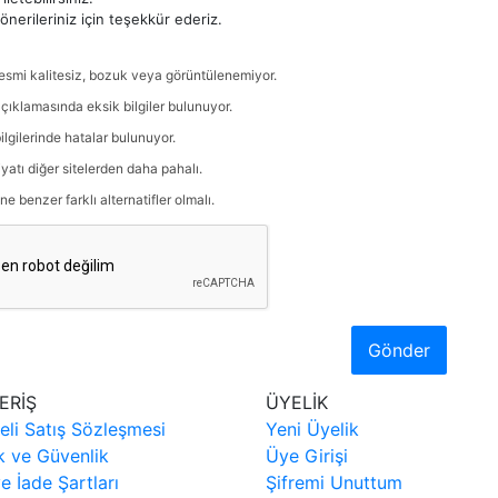
nerileriniz için teşekkür ederiz.
esmi kalitesiz, bozuk veya görüntülenemiyor.
çıklamasında eksik bilgiler bulunuyor.
ilgilerinde hatalar bulunuyor.
iyatı diğer sitelerden daha pahalı.
ne benzer farklı alternatifler olmalı.
Gönder
ERİŞ
ÜYELİK
eli Satış Sözleşmesi
Yeni Üyelik
ik ve Güvenlik
Üye Girişi
ve İade Şartları
Şifremi Unuttum