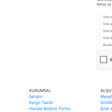
Görüş ve ö
Ürün r
Ürün a
Ürün b
Ürün f
Bu ürü
KURUMSAL
ALIŞV
İletişim
Mesaf
Kargo Takibi
Gizlil
Havale Bildirim Formu
İptal 