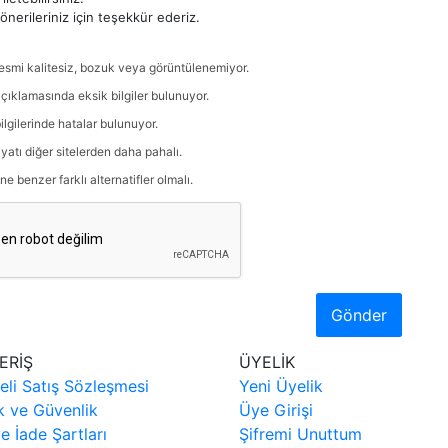
nerileriniz için teşekkür ederiz.
esmi kalitesiz, bozuk veya görüntülenemiyor.
çıklamasında eksik bilgiler bulunuyor.
ilgilerinde hatalar bulunuyor.
iyatı diğer sitelerden daha pahalı.
ne benzer farklı alternatifler olmalı.
Gönder
ERİŞ
ÜYELİK
eli Satış Sözleşmesi
Yeni Üyelik
ik ve Güvenlik
Üye Girişi
ve İade Şartları
Şifremi Unuttum