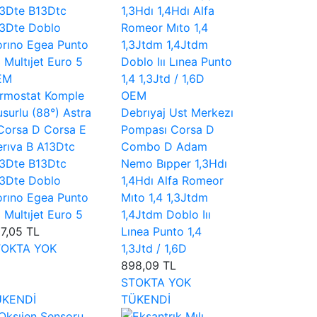
EM
rmostat Komple
OEM
surlu (88°) Astra
Debrıyaj Ust Merkezı
Corsa D Corsa E
Pompası Corsa D
rıva B A13Dtc
Combo D Adam
3Dte B13Dtc
Nemo Bıpper 1,3Hdı
3Dte Doblo
1,4Hdı Alfa Romeor
orıno Egea Punto
Mıto 1,4 1,3Jtdm
3 Multıjet Euro 5
1,4Jtdm Doblo Iıı
7,05 TL
Lınea Punto 1,4
TOKTA YOK
1,3Jtd / 1,6D
898,09 TL
STOKTA YOK
ÜKENDİ
TÜKENDİ