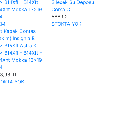
Sılecek Su Deposu
Corsa C
588,92 TL
EM
STOKTA YOK
t Kapak Contası
akım) Insıgnıa B
> B15Sfl Astra K
> B14Xfl - B14Xft -
4Xnt Mokka 13>19
4
3,63 TL
TOKTA YOK