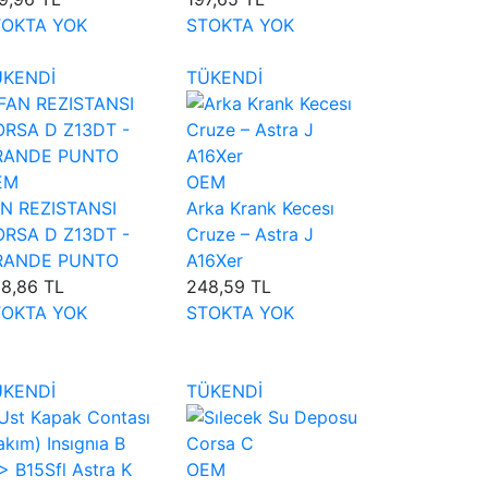
TOKTA YOK
STOKTA YOK
ÜKENDİ
TÜKENDİ
EM
OEM
N REZISTANSI
Arka Krank Kecesı
RSA D Z13DT -
Cruze – Astra J
RANDE PUNTO
A16Xer
8,86 TL
248,59 TL
TOKTA YOK
STOKTA YOK
ÜKENDİ
TÜKENDİ
OEM