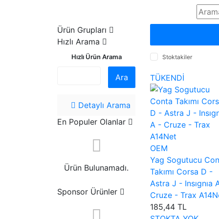
Ürün Grupları
Hızlı Arama
Hızlı Ürün Arama
Stoktakiler
Ara
TÜKENDİ
Detaylı Arama
En Populer Olanlar
OEM
Yag Sogutucu Con
Ürün Bulunamadı.
Takımı Corsa D -
Astra J - Insıgnıa 
Sponsor Ürünler
Cruze - Trax A14N
185,44 TL
STOKTA YOK