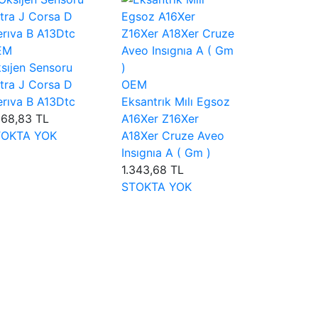
EM
sıjen Sensoru
tra J Corsa D
OEM
rıva B A13Dtc
Eksantrık Mılı Egsoz
968,83 TL
A16Xer Z16Xer
TOKTA YOK
A18Xer Cruze Aveo
Insıgnıa A ( Gm )
1.343,68 TL
STOKTA YOK