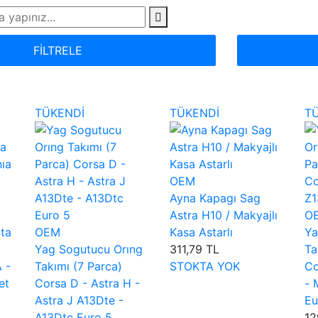
FİLTRELE
TÜKENDİ
TÜKENDİ
T
OEM
Ayna Kapagı Sag
Astra H10 / Makyajlı
O
ta
OEM
Kasa Astarlı
Ya
Yag Sogutucu Orıng
311,79 TL
Ta
A -
Takımı (7 Parca)
STOKTA YOK
Co
et
Corsa D - Astra H -
- 
Astra J A13Dte -
Eu
A13Dtc Euro 5
12