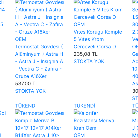
 5
OEM
4
Vıtes Korugu Komple
OEM
5 Vıtes Krom
Termostat Govdesı (
Cercevelı Corsa D
O
Alüminyum ) Astra H
235,08 TL
Ga
- Astra J - Insıgnıa A
STOKTA YOK
Ac
- Vectra C - Zafıra -
10
Cruze A16Xer
40
537,00 TL
As
STOKTA YOK
30
S
TÜKENDİ
TÜKENDİ
T
l
OEM