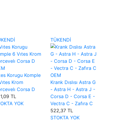
ÜKENDİ
TÜKENDİ
EM
tes Korugu Komple
OEM
Vıtes Krom
Krank Dıslısı Astra G
rcevelı Corsa D
- Astra H - Astra J -
1,09 TL
Corsa D - Corsa E -
TOKTA YOK
Vectra C - Zafıra C
522,37 TL
STOKTA YOK