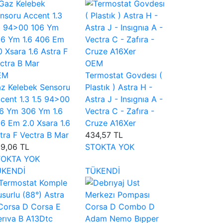
OEM
EM
Termostat Govdesı (
z Kelebek Sensoru
Plastık ) Astra H -
cent 1.3 1.5 94>00
Astra J - Insıgnıa A -
6 Ym 306 Ym 1.6
Vectra C - Zafıra -
6 Em 2.0 Xsara 1.6
Cruze A16Xer
tra F Vectra B Mar
434,57 TL
9,06 TL
STOKTA YOK
TOKTA YOK
ÜKENDİ
TÜKENDİ