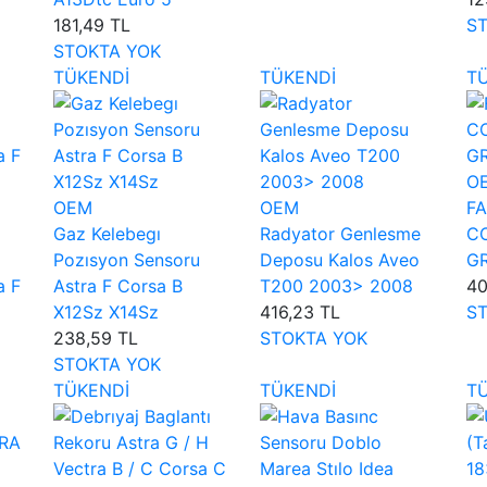
181,49 TL
S
STOKTA YOK
TÜKENDİ
TÜKENDİ
T
O
OEM
OEM
FA
Gaz Kelebegı
Radyator Genlesme
CO
Pozısyon Sensoru
Deposu Kalos Aveo
G
a F
Astra F Corsa B
T200 2003> 2008
40
X12Sz X14Sz
416,23 TL
S
238,59 TL
STOKTA YOK
STOKTA YOK
TÜKENDİ
TÜKENDİ
T