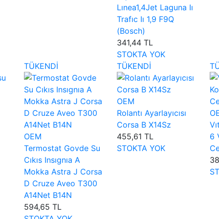
Lınea1,4Jet Laguna Iı
Trafıc Iı 1,9 F9Q
(Bosch)
341,44 TL
STOKTA YOK
TÜKENDİ
TÜKENDİ
T
OEM
Rolantı Ayarlayıcısı
O
Corsa B X14Sz
Vı
OEM
455,61 TL
6 
Termostat Govde Su
STOKTA YOK
Ce
Cıkıs Insıgnıa A
38
Mokka Astra J Corsa
S
D Cruze Aveo T300
A14Net B14N
594,65 TL
STOKTA YOK