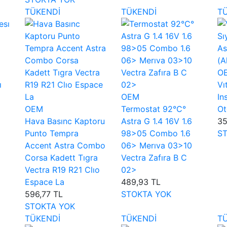
TÜKENDİ
TÜKENDİ
T
O
ı
Vı
OEM
In
OEM
Termostat 92°C°
Ot
Hava Basınc Kaptoru
Astra G 1.4 16V 1.6
35
Punto Tempra
98>05 Combo 1.6
S
Accent Astra Combo
06> Merıva 03>10
Corsa Kadett Tıgra
Vectra Zafıra B C
Vectra R19 R21 Clıo
02>
Espace La
489,93 TL
596,77 TL
STOKTA YOK
STOKTA YOK
TÜKENDİ
TÜKENDİ
T