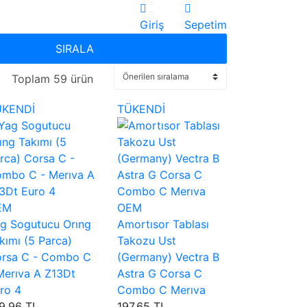
Giriş
Sepetim
SIRALA
Toplam 59 ürün
ÜKENDİ
TÜKENDİ
EM
OEM
g Sogutucu Orıng
Amortısor Tablası
kımı (5 Parca)
Takozu Ust
rsa C - Combo C
(Germany) Vectra B
Merıva A Z13Dt
Astra G Corsa C
ro 4
Combo C Merıva
9,96 TL
197,65 TL