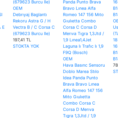
OEM
SI
Debrıyaj Baglantı
Rekoru Astra G / H
O
 E
Vectra B / C Corsa C
Us
(679623 Burcu Ile)
(T
197,41 TL
18
STOKTA YOK
16
B1
OEM
B1
Hava Basınc Sensoru
78
Doblo Marea Stılo
S
Idea Panda Punto
Brava Bravo Lınea
Alfa Romeo 147 156
Mıto Gıulıetta
Combo Corsa C
Corsa D Merıva
Tıgra 1,3Jtd / 1,9