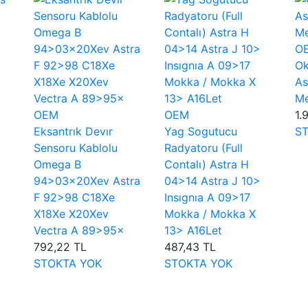
O
Ok
As
Me
OEM
OEM
1.
Eksantrık Devır
Yag Sogutucu
S
Sensoru Kablolu
Radyatoru (Full
Omega B
Contalı) Astra H
94>03×20Xev Astra
04>14 Astra J 10>
F 92>98 C18Xe
Insıgnıa A 09>17
X18Xe X20Xev
Mokka / Mokka X
Vectra A 89>95×
13> A16Let
792,22 TL
487,43 TL
STOKTA YOK
STOKTA YOK