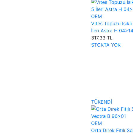
OEM
Vıtes Topuzu Isıklı
İleri Astra H 04>1
317,33 TL
STOKTA YOK
TÜKENDİ
OEM
Orta Dırek Fıtılı So