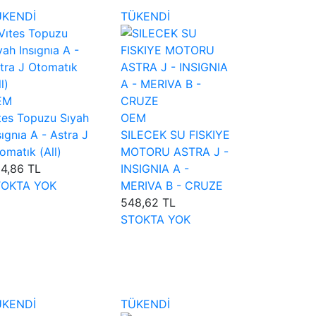
ÜKENDİ
TÜKENDİ
EM
tes Topuzu Sıyah
OEM
sıgnıa A - Astra J
SILECEK SU FISKIYE
omatık (All)
MOTORU ASTRA J -
4,86 TL
INSIGNIA A -
TOKTA YOK
MERIVA B - CRUZE
548,62 TL
STOKTA YOK
ÜKENDİ
TÜKENDİ