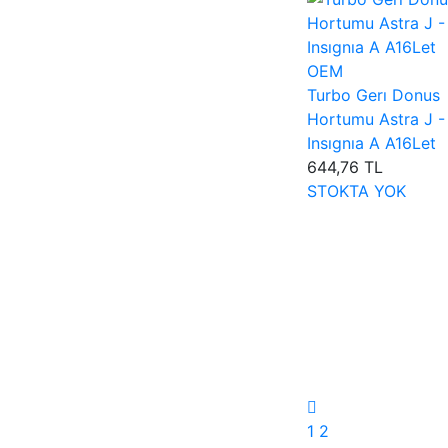
OEM
Turbo Gerı Donus
Hortumu Astra J -
Insıgnıa A A16Let
644,76 TL
STOKTA YOK
1
2