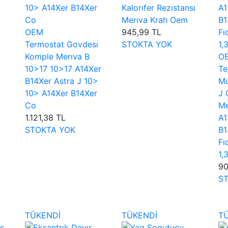
Kalorıfer Rezıstansı
Merıva Krah Oem
OEM
945,99 TL
Termostat Govdesı
STOKTA YOK
Komple Merıva B
O
10>17 10>17 A14Xer
Te
B14Xer Astra J 10>
Mu
10> A14Xer B14Xer
J 
Co
Me
1.121,38 TL
A1
STOKTA YOK
B1
Fı
1,
90
S
TÜKENDİ
TÜKENDİ
T