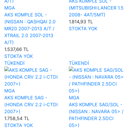
AKS KOMPLE SOL -
MGA
(MITSUBISHI:LANCER 1.5
AKS KOMPLE SOL -
2008- 4AT/5MT)
(NISSAN : QASHQAI 2.0
1.814,93 TL
MR20 2007-2013 A/T /
STOKTA YOK
XTRAIL 2.0 2007-2013
A/T)
1.537,66 TL
STOKTA YOK
TÜKENDİ
TÜKENDİ
MGA
AKS KOMPLE SAG -
MGA
(HONDA CRV 2.2 i-CTDI
AKS KOMPLE SAG/SOL -
2007>)
(NISSAN : NAVARA 05> /
1.758,54 TL
PATHFINDER 2.5DCI
STOKTA YOK
05>)