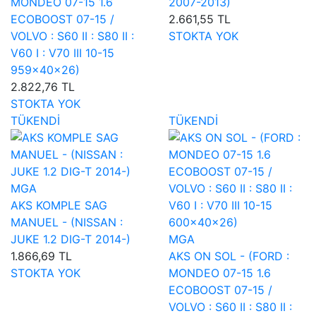
MONDEO 07-15 1.6
2007-2013)
ECOBOOST 07-15 /
2.661,55 TL
VOLVO : S60 II : S80 II :
STOKTA YOK
V60 I : V70 III 10-15
959×40×26)
2.822,76 TL
STOKTA YOK
TÜKENDİ
TÜKENDİ
MGA
AKS KOMPLE SAG
MANUEL - (NISSAN :
JUKE 1.2 DIG-T 2014-)
MGA
1.866,69 TL
AKS ON SOL - (FORD :
STOKTA YOK
MONDEO 07-15 1.6
ECOBOOST 07-15 /
VOLVO : S60 II : S80 II :