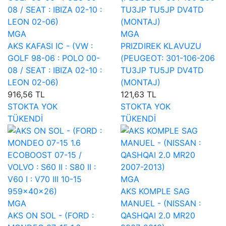
MGA
MGA
AKS KAFASI IC - (VW :
PRIZDIREK KLAVUZU
GOLF 98-06 : POLO 00-
(PEUGEOT: 301-106-206
08 / SEAT : IBIZA 02-10 :
TU3JP TU5JP DV4TD
LEON 02-06)
(MONTAJ)
916,56 TL
121,63 TL
STOKTA YOK
STOKTA YOK
TÜKENDİ
TÜKENDİ
MGA
AKS KOMPLE SAG
MGA
MANUEL - (NISSAN :
AKS ON SOL - (FORD :
QASHQAI 2.0 MR20