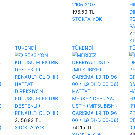
2105 2107
HI
193,53 TL
DI
STOKTA YOK
RO
PA
7.
S
TÜKENDİ
TÜKENDİ
T
HATTAT
DIREKSIYON
HATTAT
H
KUTUSU ELEKTRIK
MERKEZ DEBRIYAJ
FR
K
DESTEKLI (
UST - (MITSUBISHI:
(F
RENAULT: CLIO III )
CARISMA 1.9 TD 96-
PE
3.156,82 TL
00 / 1.9 DI-D 00-06)
C
)
STOKTA YOK
741,15 TL
06
STOKTA YOK
34