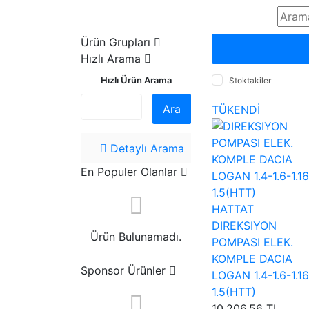
Ürün Grupları
Hızlı Arama
Hızlı Ürün Arama
Stoktakiler
Ara
TÜKENDİ
Detaylı Arama
En Populer Olanlar
HATTAT
DIREKSIYON
Ürün Bulunamadı.
POMPASI ELEK.
KOMPLE DACIA
Sponsor Ürünler
LOGAN 1.4-1.6-1.1
1.5(HTT)
10.206,56 TL