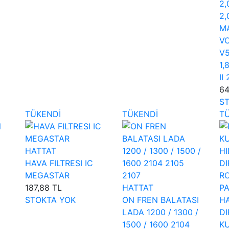
2,
2,
MA
VO
V5
1,
II
64
S
TÜKENDİ
TÜKENDİ
T
HATTAT
HAVA FILTRESI IC
MEGASTAR
187,88 TL
HATTAT
STOKTA YOK
ON FREN BALATASI
H
LADA 1200 / 1300 /
DI
1500 / 1600 2104
KU