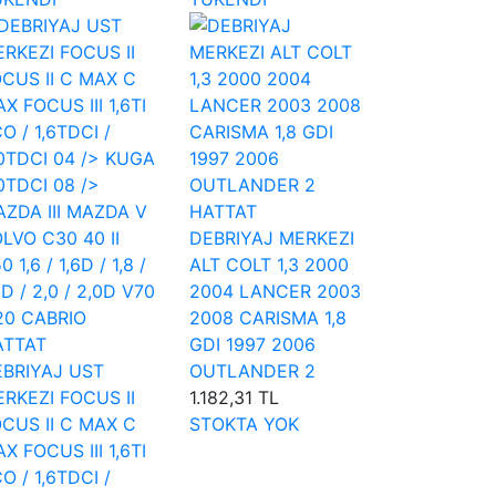
HATTAT
DEBRIYAJ MERKEZI
ALT COLT 1,3 2000
2004 LANCER 2003
2008 CARISMA 1,8
ATTAT
GDI 1997 2006
BRIYAJ UST
OUTLANDER 2
RKEZI FOCUS II
1.182,31 TL
CUS II C MAX C
STOKTA YOK
X FOCUS III 1,6TI
O / 1,6TDCI /