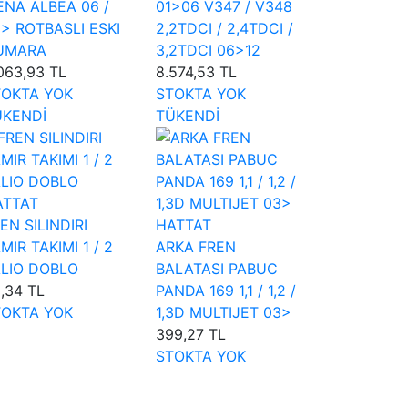
ENA ALBEA 06 /
01>06 V347 / V348
> ROTBASLI ESKI
2,2TDCI / 2,4TDCI /
UMARA
3,2TDCI 06>12
063,93 TL
8.574,53 TL
TOKTA YOK
STOKTA YOK
ÜKENDİ
TÜKENDİ
ATTAT
EN SILINDIRI
HATTAT
MIR TAKIMI 1 / 2
ARKA FREN
ALIO DOBLO
BALATASI PABUC
,34 TL
PANDA 169 1,1 / 1,2 /
TOKTA YOK
1,3D MULTIJET 03>
399,27 TL
STOKTA YOK