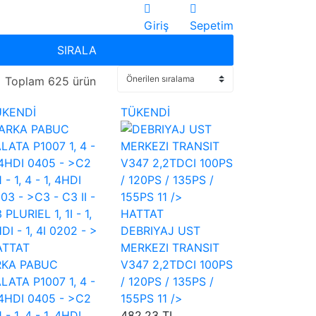
Giriş
Sepetim
SIRALA
Toplam 625 ürün
ÜKENDİ
TÜKENDİ
HATTAT
DEBRIYAJ UST
ATTAT
MERKEZI TRANSIT
RKA PABUC
V347 2,2TDCI 100PS
LATA P1007 1, 4 -
/ 120PS / 135PS /
 4HDI 0405 - >C2
155PS 11 />
 1 - 1, 4 - 1, 4HDI
482,23 TL