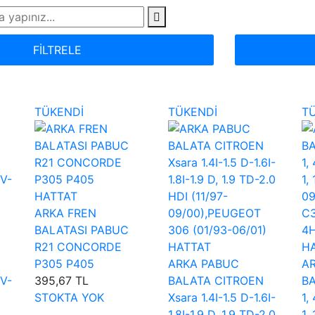
FİLTRELE
TÜKENDİ
TÜKENDİ
T
HATTAT
ARKA FREN
BALATASI PABUC
R21 CONCORDE
HATTAT
H
P305 P405
ARKA PABUC
A
6V-
395,67 TL
BALATA CITROEN
BA
STOKTA YOK
Xsara 1.4I-1.5 D-1.6I-
1,
1.8I-1.9 D, 1.9 TD-2.0
1,