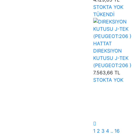
STOKTA YOK
TÜKENDİ
HATTAT
DIREKSIYON
KUTUSU J-TEK
(PEUGEOT:206 )
7.563,66 TL
STOKTA YOK
1
2
3
4
..
16