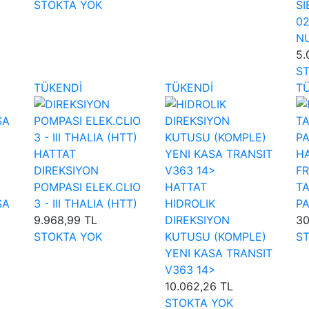
STOKTA YOK
SI
02
N
5.
S
TÜKENDİ
TÜKENDİ
T
HATTAT
H
DIREKSIYON
FR
POMPASI ELEK.CLIO
HATTAT
TA
SA
3 - III THALIA (HTT)
HIDROLIK
P
9.968,99 TL
DIREKSIYON
30
H
STOKTA YOK
KUTUSU (KOMPLE)
S
YENI KASA TRANSIT
V363 14>
10.062,26 TL
STOKTA YOK