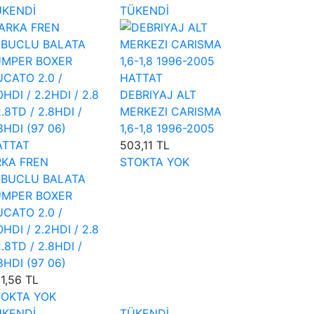
ÜKENDİ
TÜKENDİ
HATTAT
DEBRIYAJ ALT
MERKEZI CARISMA
1,6-1,8 1996-2005
ATTAT
503,11 TL
RKA FREN
STOKTA YOK
ABUCLU BALATA
UMPER BOXER
CATO 2.0 /
0HDI / 2.2HDI / 2.8
2.8TD / 2.8HDI /
8HDI (97 06)
1,56 TL
TOKTA YOK
ÜKENDİ
TÜKENDİ