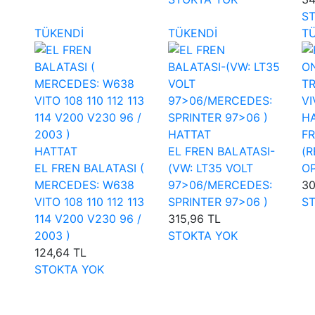
S
TÜKENDİ
TÜKENDİ
T
H
HATTAT
FR
HATTAT
EL FREN BALATASI-
(R
EL FREN BALATASI (
(VW: LT35 VOLT
OP
MERCEDES: W638
97>06/MERCEDES:
30
VITO 108 110 112 113
SPRINTER 97>06 )
S
114 V200 V230 96 /
315,96 TL
2003 )
STOKTA YOK
124,64 TL
STOKTA YOK