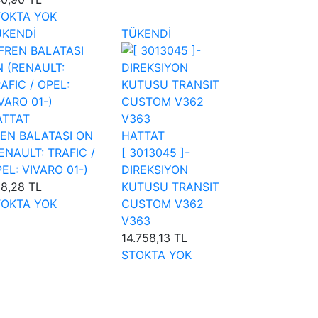
TOKTA YOK
ÜKENDİ
TÜKENDİ
ATTAT
EN BALATASI ON
HATTAT
ENAULT: TRAFIC /
[ 3013045 ]-
EL: VIVARO 01-)
DIREKSIYON
8,28 TL
KUTUSU TRANSIT
TOKTA YOK
CUSTOM V362
V363
14.758,13 TL
STOKTA YOK