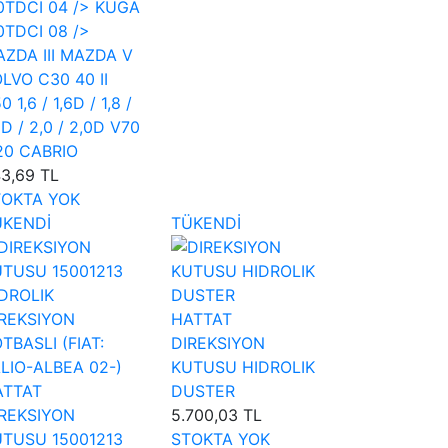
0TDCI 04 /> KUGA
0TDCI 08 />
ZDA III MAZDA V
LVO C30 40 II
0 1,6 / 1,6D / 1,8 /
8D / 2,0 / 2,0D V70
 20 CABRIO
3,69 TL
TOKTA YOK
ÜKENDİ
TÜKENDİ
HATTAT
DIREKSIYON
KUTUSU HIDROLIK
ATTAT
DUSTER
REKSIYON
5.700,03 TL
TUSU 15001213
STOKTA YOK