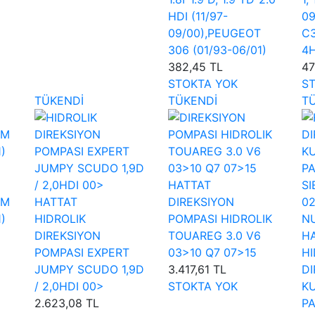
HDI (11/97-
09
09/00),PEUGEOT
C3
306 (01/93-06/01)
4H
382,45 TL
47
STOKTA YOK
S
TÜKENDİ
TÜKENDİ
T
HATTAT
BM
HATTAT
DIREKSIYON
)
HIDROLIK
POMPASI HIDROLIK
DIREKSIYON
TOUAREG 3.0 V6
H
POMPASI EXPERT
03>10 Q7 07>15
HI
JUMPY SCUDO 1,9D
3.417,61 TL
DI
/ 2,0HDI 00>
STOKTA YOK
K
2.623,08 TL
P