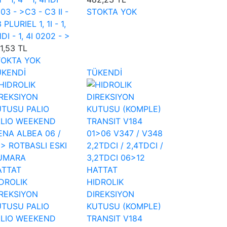
03 - >C3 - C3 II -
STOKTA YOK
 PLURIEL 1, 1I - 1,
DI - 1, 4I 0202 - >
1,53 TL
TOKTA YOK
ÜKENDİ
TÜKENDİ
ATTAT
HATTAT
DROLIK
HIDROLIK
REKSIYON
DIREKSIYON
UTUSU PALIO
KUTUSU (KOMPLE)
ALIO WEEKEND
TRANSIT V184