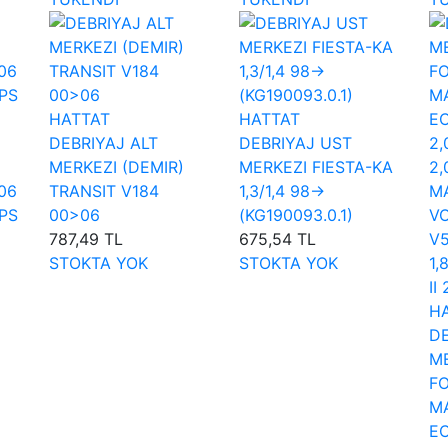
HATTAT
HATTAT
DEBRIYAJ ALT
DEBRIYAJ UST
MERKEZI (DEMIR)
MERKEZI FIESTA-KA
06
TRANSIT V184
1,3/1,4 98->
0PS
00>06
(KG190093.0.1)
787,49 TL
675,54 TL
STOKTA YOK
STOKTA YOK
H
DE
ME
FO
MA
EC