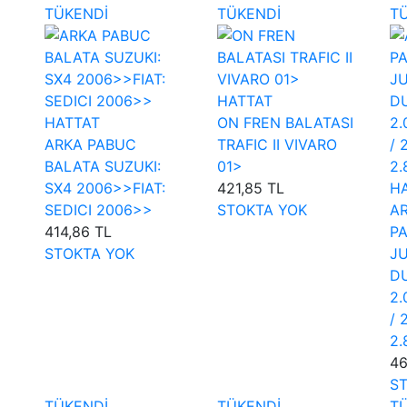
TÜKENDİ
TÜKENDİ
T
HATTAT
HATTAT
ON FREN BALATASI
ARKA PABUC
TRAFIC II VIVARO
BALATA SUZUKI:
01>
SX4 2006>>FIAT:
421,85 TL
H
SEDICI 2006>>
STOKTA YOK
A
414,86 TL
P
STOKTA YOK
J
DU
2.
/ 
2.
46
S
TÜKENDİ
TÜKENDİ
T