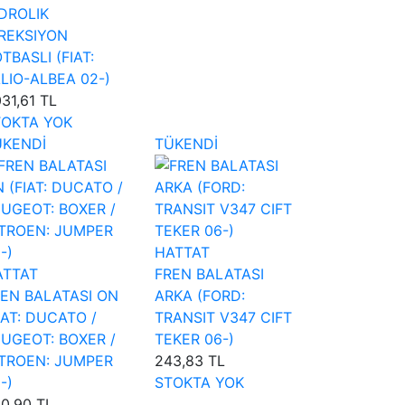
DROLIK
REKSIYON
TBASLI (FIAT:
LIO-ALBEA 02-)
031,61 TL
TOKTA YOK
ÜKENDİ
TÜKENDİ
HATTAT
ATTAT
FREN BALATASI
EN BALATASI ON
ARKA (FORD:
IAT: DUCATO /
TRANSIT V347 CIFT
UGEOT: BOXER /
TEKER 06-)
ITROEN: JUMPER
243,83 TL
-)
STOKTA YOK
0,90 TL