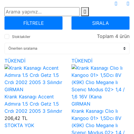
FİLTRELE
SIRALA
Toplam 4 ürün
Stoktakiler
TÜKENDİ
TÜKENDİ
GIRMAN
Krank Kasnagı Accent
Admıra 1.5 Crdı Getz 1.5
GIRMAN
Crdı 2002 2005 3 Sılındır
Krank Kasnagı Clıo Iı
206,42 TL
Kangoo 01> 1,5Dcı 8V
STOKTA YOK
(K9K) Clıo Megane Iı
Scenıc Modus 02> 1,4 /