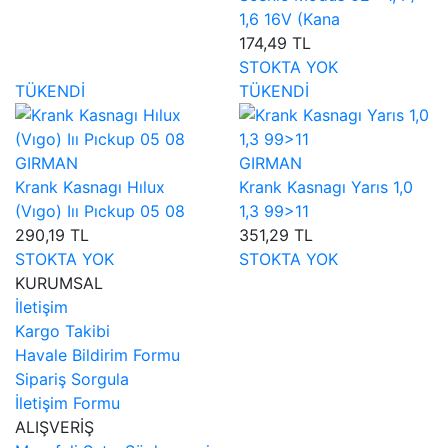
1,6 16V (Kana
174,49 TL
STOKTA YOK
TÜKENDİ
TÜKENDİ
GIRMAN
GIRMAN
Krank Kasnagı Hılux
Krank Kasnagı Yarıs 1,0
(Vıgo) Iıı Pıckup 05 08
1,3 99>11
290,19 TL
351,29 TL
STOKTA YOK
STOKTA YOK
KURUMSAL
İletişim
Kargo Takibi
Havale Bildirim Formu
Sipariş Sorgula
İletişim Formu
ALIŞVERİŞ