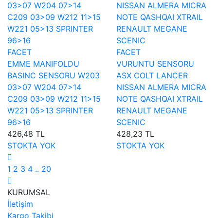
FACET
FACET
EMME MANIFOLDU
VURUNTU SENSORU
BASINC SENSORU W203
ASX COLT LANCER
03>07 W204 07>14
NISSAN ALMERA MICRA
C209 03>09 W212 11>15
NOTE QASHQAI XTRAIL
W221 05>13 SPRINTER
RENAULT MEGANE
96>16
SCENIC
426,48 TL
428,23 TL
STOKTA YOK
STOKTA YOK
1
2
3
4
..
20
KURUMSAL
İletişim
Kargo Takibi