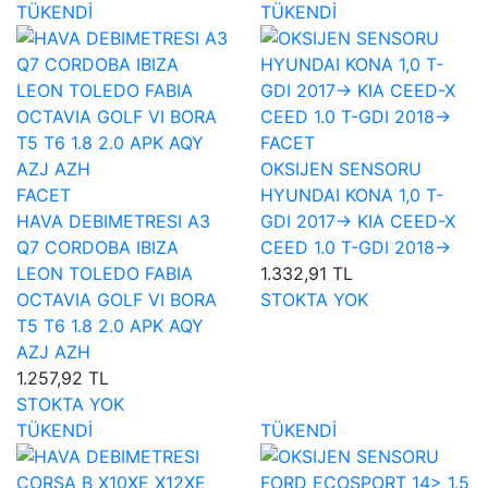
TÜKENDİ
TÜKENDİ
FACET
OKSIJEN SENSORU
FACET
HYUNDAI KONA 1,0 T-
HAVA DEBIMETRESI A3
GDI 2017-> KIA CEED-X
Q7 CORDOBA IBIZA
CEED 1.0 T-GDI 2018->
LEON TOLEDO FABIA
1.332,91 TL
OCTAVIA GOLF VI BORA
STOKTA YOK
T5 T6 1.8 2.0 APK AQY
AZJ AZH
1.257,92 TL
STOKTA YOK
TÜKENDİ
TÜKENDİ