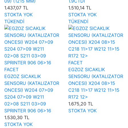
09) (1215 MM)
1.9CTDI
1.437,07 TL
1.510,14 TL
STOKTA YOK
STOKTA YOK
TÜKENDİ
TÜKENDİ
FACET
FACET
EGZOZ SICAKLIK
EGZOZ SICAKLIK
SENSORU (KATALIZATOR
SENSORU (KATALIZATOR
ONCESI) X204 08>15
ONCESI) W204 07>09
C218 11>17 W212 11>15
S204 07>09 W211
R172 12>
02>08 S211 03>09
1.675,20 TL
SPRINTER 906 06>16
STOKTA YOK
1.530,30 TL
STOKTA YOK