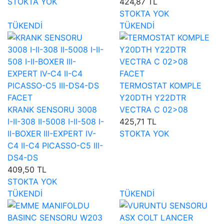
STOKTA YOK
424,87 TL
STOKTA YOK
TÜKENDİ
TÜKENDİ
FACET
TERMOSTAT KOMPLE
FACET
Y20DTH Y22DTR
KRANK SENSORU 3008
VECTRA C 02>08
I-II-308 II-5008 I-II-508 I-
425,71 TL
II-BOXER III-EXPERT IV-
STOKTA YOK
C4 II-C4 PICASSO-C5 III-
DS4-DS
409,50 TL
STOKTA YOK
TÜKENDİ
TÜKENDİ