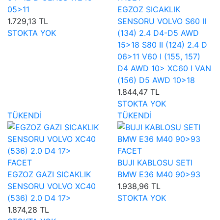
05>11
EGZOZ SICAKLIK
1.729,13 TL
SENSORU VOLVO S60 II
STOKTA YOK
(134) 2.4 D4-D5 AWD
15>18 S80 II (124) 2.4 D
06>11 V60 I (155, 157)
D4 AWD 10> XC60 I VAN
(156) D5 AWD 10>18
1.844,47 TL
STOKTA YOK
TÜKENDİ
TÜKENDİ
FACET
FACET
BUJI KABLOSU SETI
EGZOZ GAZI SICAKLIK
BMW E36 M40 90>93
SENSORU VOLVO XC40
1.938,96 TL
(536) 2.0 D4 17>
STOKTA YOK
1.874,28 TL