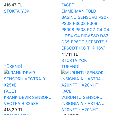
416,47 TL
FACET
STOKTA YOK
EMME MANIFOLD
BASINC SENSORU P207
P308 P3008 P308
P5008 P508 RCZ C4 C4
II DS4 C4 PICASSO DS3
DS5 EP6DT / EP6DTS /
EP6CDT (1,6 THP 16V,)
417,11 TL
STOKTA YOK
TÜKENDİ
TÜKENDİ
FACET
FACET
KRANK DEVIR SENSORU
VURUNTU SENSORU
VECTRA B X25XE
INSIGNIA A - ASTRA J
418,29 TL
A20NFT - A20NHT