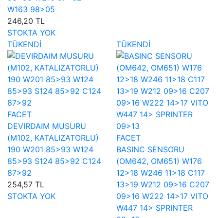
W163 98>05
246,20 TL
STOKTA YOK
TÜKENDİ
TÜKENDİ
FACET
DEVIRDAIM MUSURU
(M102, KATALIZATORLU)
FACET
190 W201 85>93 W124
BASINC SENSORU
85>93 S124 85>92 C124
(OM642, OM651) W176
87>92
12>18 W246 11>18 C117
254,57 TL
13>19 W212 09>16 C207
STOKTA YOK
09>16 W222 14>17 VITO
W447 14> SPRINTER