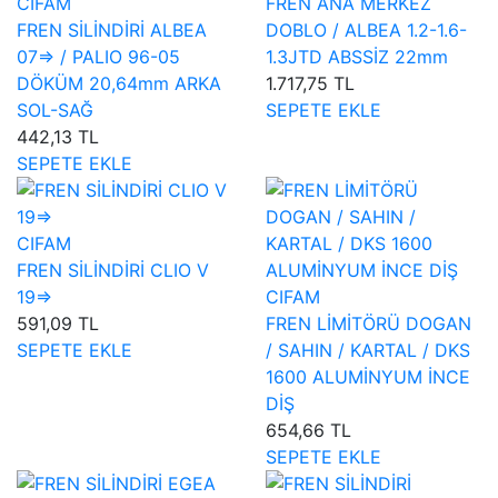
CIFAM
FREN ANA MERKEZ
FREN SİLİNDİRİ ALBEA
DOBLO / ALBEA 1.2-1.6-
07=> / PALIO 96-05
1.3JTD ABSSİZ 22mm
DÖKÜM 20,64mm ARKA
1.717,75 TL
SOL-SAĞ
SEPETE EKLE
442,13 TL
SEPETE EKLE
CIFAM
FREN SİLİNDİRİ CLIO V
19=>
CIFAM
591,09 TL
FREN LİMİTÖRÜ DOGAN
SEPETE EKLE
/ SAHIN / KARTAL / DKS
1600 ALUMİNYUM İNCE
DİŞ
654,66 TL
SEPETE EKLE