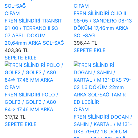
CIFAM
CIFAM
FREN SİLİNDİRİ CLIO II
FREN SİLİNDİRİ TRANSIT
98-05 / SANDERO 08-13
91-00 / TERRANO II 93-
DÖKÜM 17,46mm ARKA
07 ABSLİ DÖKÜM
SOL-SAĞ
20,64mm ARKA SOL-SAĞ
396,44 TL
403,36 TL
SEPETE EKLE
SEPETE EKLE
CIFAM
FREN SİLİNDİRİ POLO /
GOLF2 / GOLF3 / A80
84=> 17.46 MM ARKA
CIFAM
317,12 TL
FREN SİLİNDİRİ DOGAN /
SEPETE EKLE
SAHIN / KARTAL / M.131-
DKS 79-02 1.6 DÖKÜM