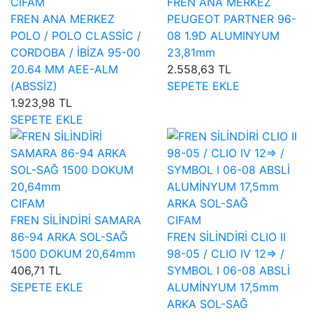
CIFAM
FREN ANA MERKEZ
FREN ANA MERKEZ
PEUGEOT PARTNER 96-
POLO / POLO CLASSİC /
08 1.9D ALUMINYUM
CORDOBA / İBİZA 95-00
23,81mm
20.64 MM AEE-ALM
2.558,63 TL
(ABSSİZ)
SEPETE EKLE
1.923,98 TL
SEPETE EKLE
CIFAM
FREN SİLİNDİRİ SAMARA
CIFAM
86-94 ARKA SOL-SAĞ
FREN SİLİNDİRİ CLIO II
1500 DOKUM 20,64mm
98-05 / CLIO IV 12=> /
406,71 TL
SYMBOL I 06-08 ABSLİ
SEPETE EKLE
ALUMİNYUM 17,5mm
ARKA SOL-SAĞ