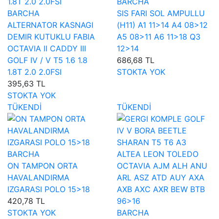
BARCHA
BARCHA
SIS FARI SOL AMPULLU
ALTERNATOR KASNAGI
(H11) A1 11>14 A4 08>12
DEMIR KUTUKLU FABIA
A5 08>11 A6 11>18 Q3
OCTAVIA II CADDY III
12>14
GOLF IV / V T5 1.6 1.8
686,68 TL
1.8T 2.0 2.0FSI
STOKTA YOK
395,63 TL
STOKTA YOK
TÜKENDİ
TÜKENDİ
BARCHA
ON TAMPON ORTA
HAVALANDIRMA
IZGARASI POLO 15>18
420,78 TL
STOKTA YOK
BARCHA