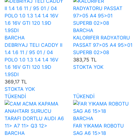
BARCHA
BARCHA
KALORIFER RADYATORU
DEBRIYAJ TELI CADDY II
PASSAT 97>05 A4 95>01
1.4 1.6 11 / 95 01 / 04
SUPERB 02>08
POLO 1.0 1.3 1.4 1.4 16V
383,75 TL
1.6 16V GTI 120 1.9D
STOKTA YOK
1.9SDI
369,17 TL
STOKTA YOK
TÜKENDİ
TÜKENDİ
BARCHA
FAR YIKAMA ROBOTU
BARCHA
SAG A6 15>18