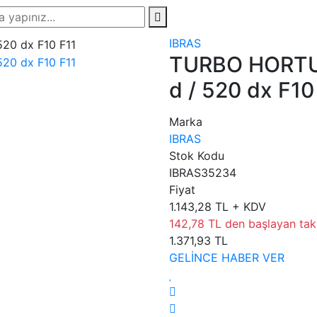
IBRAS
TURBO HORTU
d / 520 dx F10
Marka
IBRAS
Stok Kodu
IBRAS35234
Fiyat
1.143,28 TL + KDV
142,78 TL den başlayan taks
1.371,93 TL
GELİNCE HABER VER