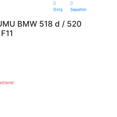
Giriş
Sepetim
MU BMW 518 d / 520
 F11
itlerle!