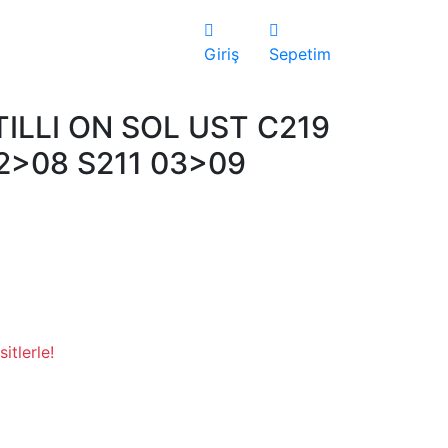
Giriş
Sepetim
ILLI ON SOL UST C219
2>08 S211 03>09
itlerle!