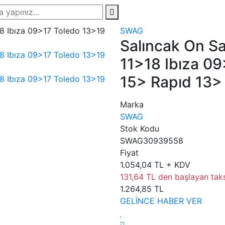
SWAG
Salıncak On Sa
11>18 Ibıza 0
15> Rapıd 13>
Marka
SWAG
Stok Kodu
SWAG30939558
Fiyat
1.054,04 TL + KDV
131,64 TL den başlayan taksi
1.264,85 TL
GELİNCE HABER VER