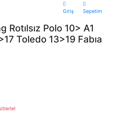
Giriş
Sepetim
g Rotılsız Polo 10> A1
9>17 Toledo 13>19 Fabıa
tlerle!