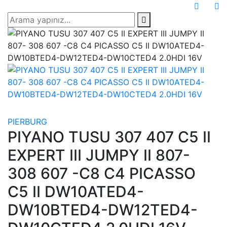
PIERBURG
PIYANO TUSU 307 407 C5 II
EXPERT III JUMPY II 807-
308 607 -C8 C4 PICASSO
C5 II DW10ATED4-
DW10BTED4-DW12TED4-