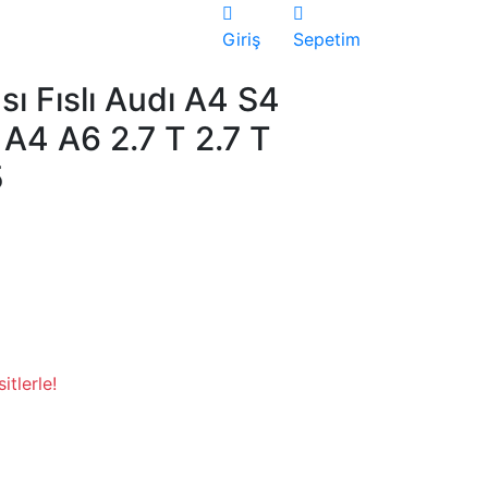
Giriş
Sepetim
sı Fıslı Audı A4 S4
A4 A6 2.7 T 2.7 T
5
tlerle!