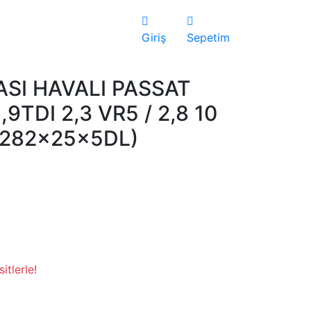
Giriş
Sepetim
SI HAVALI PASSAT
9TDI 2,3 VR5 / 2,8 10
/ (282×25×5DL)
itlerle!