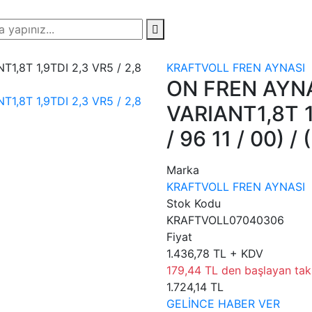
KRAFTVOLL FREN AYNASI
ON FREN AYNA
VARIANT1,8T 1,
/ 96 11 / 00) 
Marka
KRAFTVOLL FREN AYNASI
Stok Kodu
KRAFTVOLL07040306
Fiyat
1.436,78 TL + KDV
179,44 TL den başlayan taks
1.724,14 TL
GELİNCE HABER VER