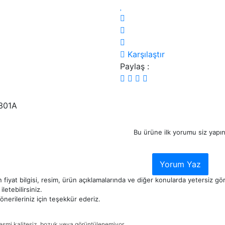
Karşılaştır
Paylaş :
301A
Bu ürüne ilk yorumu siz yapın
Yorum Yaz
 fiyat bilgisi, resim, ürün açıklamalarında ve diğer konularda yetersiz g
iletebilirsiniz.
nerileriniz için teşekkür ederiz.
esmi kalitesiz, bozuk veya görüntülenemiyor.