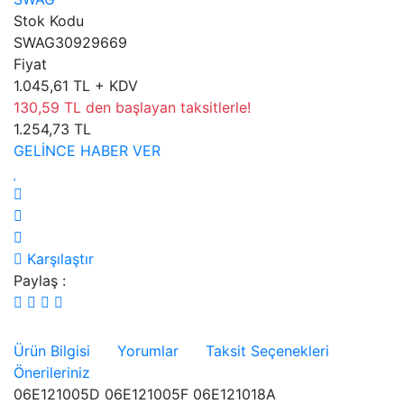
Stok Kodu
SWAG30929669
Fiyat
1.045,61 TL + KDV
130,59 TL den başlayan taksitlerle!
1.254,73 TL
GELİNCE HABER VER
Karşılaştır
Paylaş :
Ürün Bilgisi
Yorumlar
Taksit Seçenekleri
Önerileriniz
06E121005D 06E121005F 06E121018A