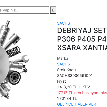
SACHS
DEBRIYAJ SE
P306 P405 P
XSARA XANTIA
Marka
SACHS
Stok Kodu
SACHS3000561001
Fiyat
1.418,20 TL + KDV
177,12 TL den başlayan taksi
1.701,84 TL
GELİNCE HABER VER