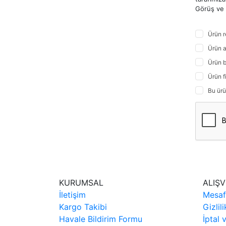
Görüş ve ö
Ürün r
Ürün a
Ürün b
Ürün f
Bu ürü
KURUMSAL
ALIŞV
İletişim
Mesaf
Kargo Takibi
Gizlil
Havale Bildirim Formu
İptal 