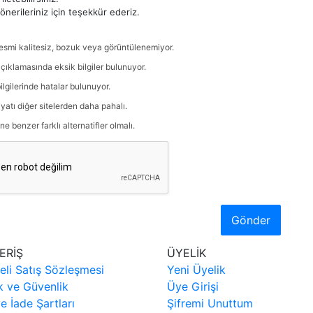
nerileriniz için teşekkür ederiz.
esmi kalitesiz, bozuk veya görüntülenemiyor.
çıklamasında eksik bilgiler bulunuyor.
ilgilerinde hatalar bulunuyor.
iyatı diğer sitelerden daha pahalı.
ne benzer farklı alternatifler olmalı.
Gönder
ERİŞ
ÜYELİK
eli Satış Sözleşmesi
Yeni Üyelik
ik ve Güvenlik
Üye Girişi
ve İade Şartları
Şifremi Unuttum