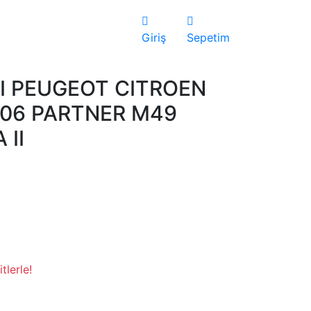
Giriş
Sepetim
TI PEUGEOT CITROEN
406 PARTNER M49
 II
tlerle!