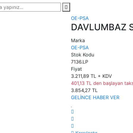
OE-PSA
DAVLUMBAZ SO
Marka
OE-PSA
Stok Kodu
7136.LP
Fiyat
3.211,89 TL + KDV
401,13 TL den başlayan taksi
3.854,27 TL
GELİNCE HABER VER