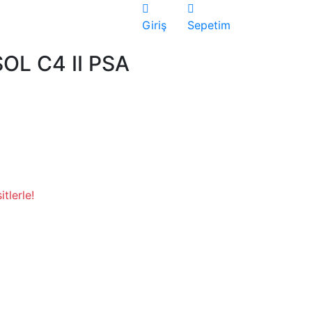
Giriş
Sepetim
L C4 II PSA
tlerle!