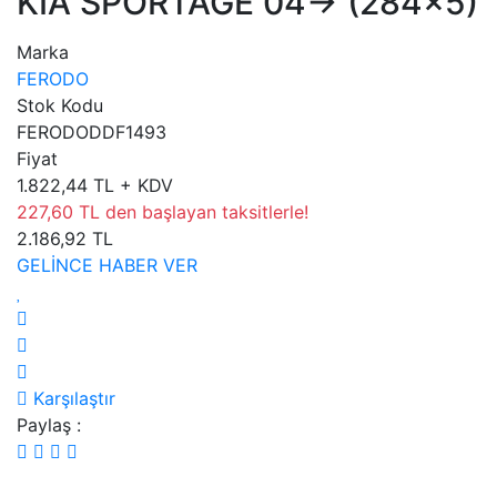
KIA SPORTAGE 04-> (284×5)
Marka
FERODO
Stok Kodu
FERODODDF1493
Fiyat
1.822,44 TL + KDV
227,60 TL den başlayan taksitlerle!
2.186,92 TL
GELİNCE HABER VER
Karşılaştır
Paylaş :