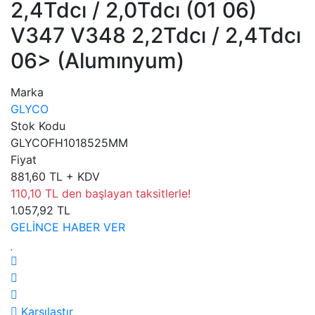
2,4Tdcı / 2,0Tdcı (01 06)
V347 V348 2,2Tdcı / 2,4Tdcı
06> (Alumınyum)
Marka
GLYCO
Stok Kodu
GLYCOFH1018525MM
Fiyat
881,60 TL + KDV
110,10 TL den başlayan taksitlerle!
1.057,92 TL
GELİNCE HABER VER
Karşılaştır